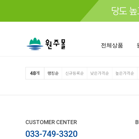
검색
전체상품
48
개
랭킹순
신규등록순
낮은가격순
높은가격순
CUSTOMER CENTER
B
033-749-3320