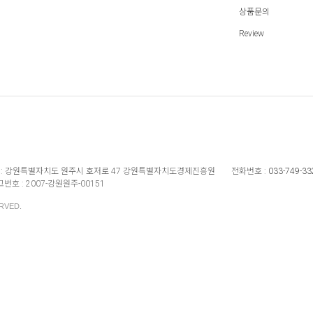
상품문의
Review
:
강원특별자치도 원주시 호저로 47 강원특별자치도경제진흥원
전화번호 :
033-749-33
번호 :
2007-강원원주-00151
RVED.