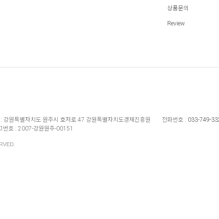
상품문의
Review
:
강원특별자치도 원주시 호저로 47 강원특별자치도경제진흥원
전화번호 :
033-749-33
번호 :
2007-강원원주-00151
RVED.