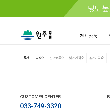
검색
전체상품
5
개
랭킹순
신규등록순
낮은가격순
높은가격순
CUSTOMER CENTER
B
033-749-3320