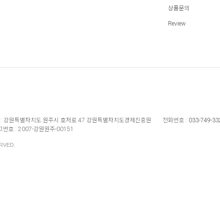
상품문의
Review
:
강원특별자치도 원주시 호저로 47 강원특별자치도경제진흥원
전화번호 :
033-749-33
번호 :
2007-강원원주-00151
RVED.