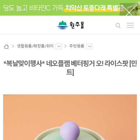
생활용품/화장품/취미
주방용품
*복날맞이행사* 네오플램 베터핑거 오! 라이스팟 [민
트]