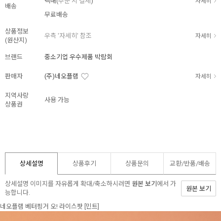
택배(
주문 시 결제
)
자세히
배송
무료배송
상품정보
우측 '자세히' 참조
자세히
(원산지)
브랜드
중소기업 우수제품 박람회
판매자
(주)네오플램
자세히
지역사랑
사용 가능
상품권
상세설명
상품후기
상품문의
교환/반품/
배송
상세설명 이미지를 자유롭게 확대/축소하시려면
원본 보기
에서 가
원본 보기
능합니다.
네오플램 베터핑거 오! 라이스팟 [민트]