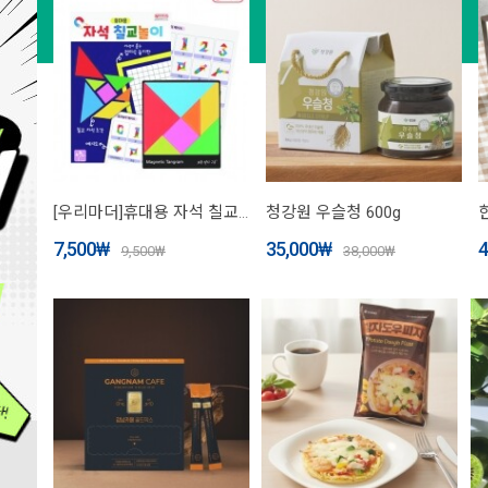
[우리마더]휴대용 자석 칠교놀이
청강원 우슬청 600g
7,500
₩
35,000
₩
4
9,500
₩
38,000
₩