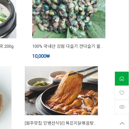
 200g
100% 국내산 강원 다슬기 깐다슬기 올갱이 생다슬기 냉동 [원산지:국산(강원도 홍천, 횡성 등)]
10,000
₩
[원주맛집 민병선식당] 묵은지닭볶음탕국내산 밀키트 1~2인