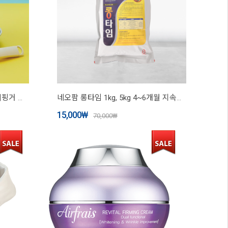
★특가★ 재입고! 네오플램 베터핑거 원더핸즈 쿡웨어 세트+캠핑가방 포함
네오팜 롱타임 1kg, 5kg 4~6개월 지속성장 비료 영양제
15,000
₩
70,000
₩