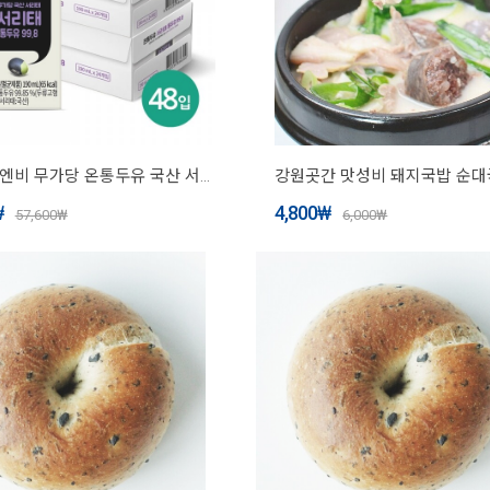
서울에프엔비 무가당 온통두유 국산 서리태 통두유 99.8 190mL X 24입 X 2박스(랩어라운드)
강원곳간 맛성비 돼지국밥 순대국
₩
4,800
₩
57,600
₩
6,000
₩