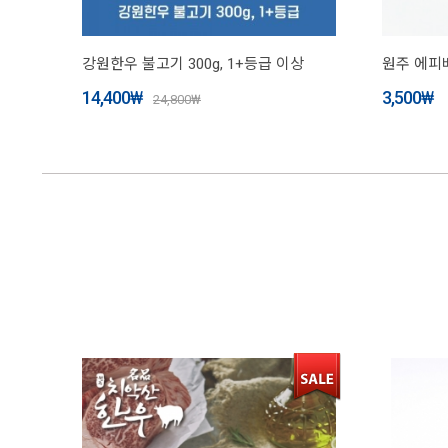
강원한우 불고기 300g, 1+등급 이상
원주 에피
14,400
₩
3,500
₩
24,800
₩