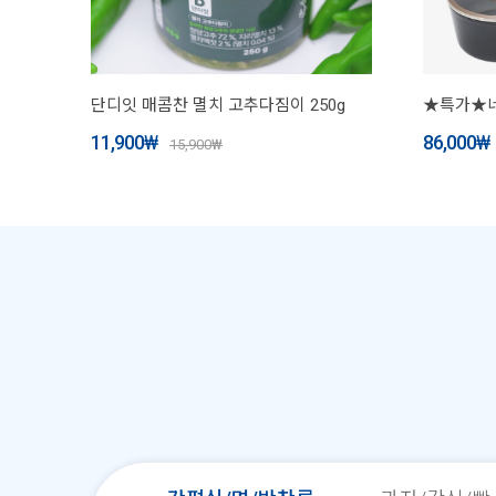
단디잇 매콤찬 멸치 고추다짐이 250g
11,900
₩
86,000
₩
15,900
₩