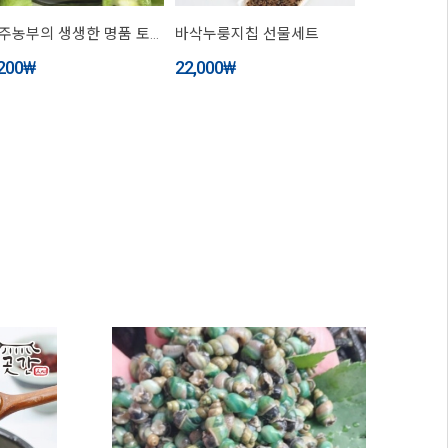
원주농부의 생생한 명품 토종다래잼 280g
바삭누룽지칩 선물세트
200
₩
22,000
₩