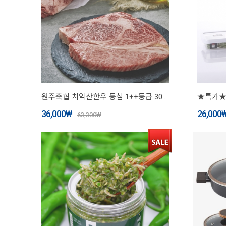
원주축협 치악산한우 등심 1++등급 300g
36,000
₩
26,000
63,300
₩