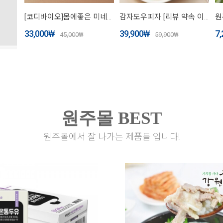
[코디바이오]몸에좋은 미네랄동충하초가 함유된 강남카페 골드믹스커피1호 60포 스틱형
감자도우피자 [리뷰 약속 이벤트 ♥ 1팩 2개 더! 미리드림! 총 14개]
33,000
₩
39,900
₩
7,
45,000
₩
59,900
₩
원주몰 BEST
원주몰에서 잘 나가는 제품들 입니다!