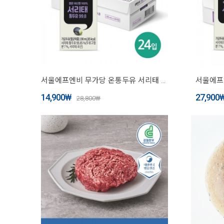
서울에프엔비 무가당 온통두유 서리태 통두유 99.8 190mL X 24입 [원산지:국산]
14,900
₩
27,900
28,800
₩