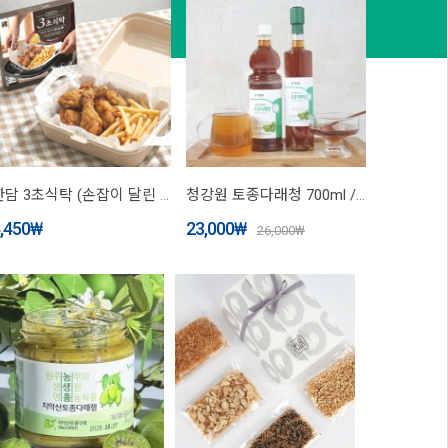
한담 3초식탁 (손잡이 달린 시트형 종이호일 20매입)
청강원 토종다래청 700ml / 500ml
,450
₩
23,000
₩
26,000
₩