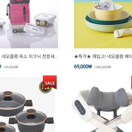
★특가★ 네오플램 옥소 피크닉 찬합세트
₩
69,000
₩
99,000
₩
180,000
₩