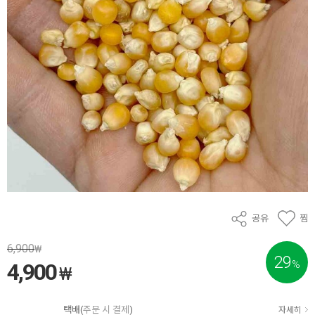
공유
찜
6,900
₩
29
%
4,900
₩
택배(
주문 시 결제
)
자세히