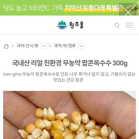
과자/간식/빵
과자/엿/잼류
국내산 리얼 친환경 무농약 팝콘옥수수 300g
non-gmo 무농약 팝콘옥수수로 만든 너무 짜거나 달지 않고, 기름지지 않는
맛있는 건강 팝콘