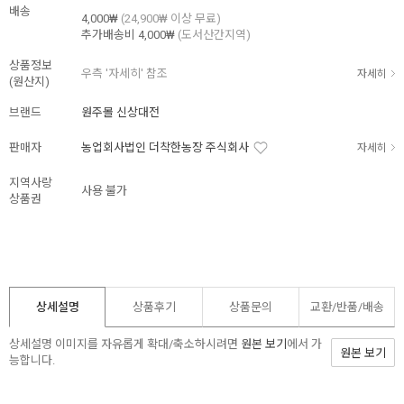
배송
4,000₩
(24,900₩ 이상 무료)
추가배송비
4,000₩
(도서산간지역)
상품정보
우측 '자세히' 참조
자세히
(원산지)
브랜드
원주몰 신상대전
판매자
농업회사법인 더착한농장 주식회사
자세히
지역사랑
사용 불가
상품권
상세설명
상품후기
상품문의
교환/반품/
배송
상세설명 이미지를 자유롭게 확대/축소하시려면
원본 보기
에서 가
원본 보기
능합니다.