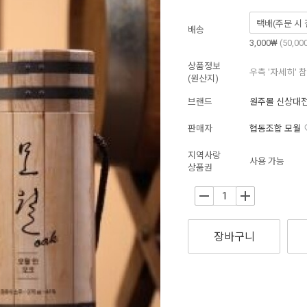
배송
3,000₩
(50,0
상품정보
우측 '자세히' 
(원산지)
브랜드
원주몰 신상대
판매자
협동조합 모월
지역사랑
사용 가능
상품권
-
+
장바구니