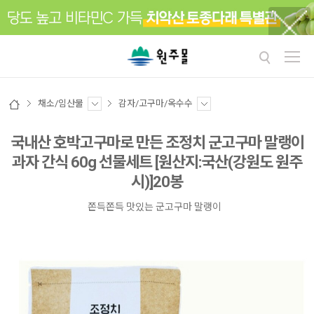
채소/임산물
감자/고구마/옥수수
국내산 호박고구마로 만든 조정치 군고구마 말랭이
과자 간식 60g 선물세트 [원산지:국산(강원도 원주
시)]20봉
쫀득쫀득 맛있는 군고구마 말랭이