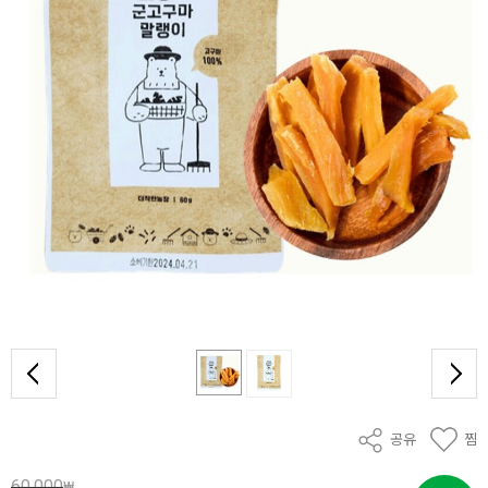
공유
찜
60,000
₩