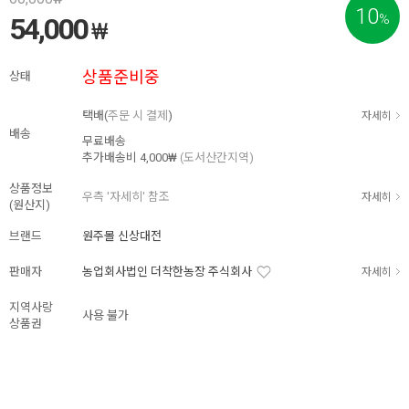
10
%
54,000
₩
상품준비중
상태
택배(
주문 시 결제
)
자세히
배송
무료배송
추가배송비
4,000₩
(도서산간지역)
상품정보
우측 '자세히' 참조
자세히
(원산지)
브랜드
원주몰 신상대전
판매자
농업회사법인 더착한농장 주식회사
자세히
지역사랑
사용 불가
상품권